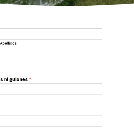
Apellidos
os ni guiones
*