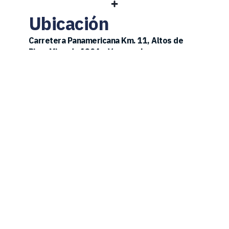
Ubicación
Carretera Panamericana Km. 11, Altos de 
Pipe, Miranda 1204 – Venezuela.
Contacto 
p
arquemasciencia@mincyt.gob.ve