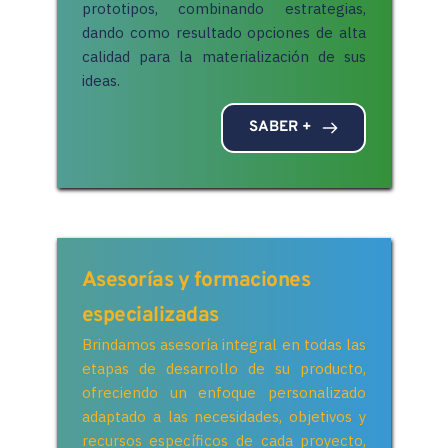
prototipos, combinando estrategias, 
dando como resultado opciones de alta 
calidad para la materialización de sus 
ideas.
SABER +
Asesorías y formaciones 
especializadas
Brindamos asesoría integral en todas las 
etapas de desarrollo de su producto, 
ofreciendo un enfoque personalizado 
adaptado a las necesidades, objetivos y 
recursos específicos de cada proyecto, 